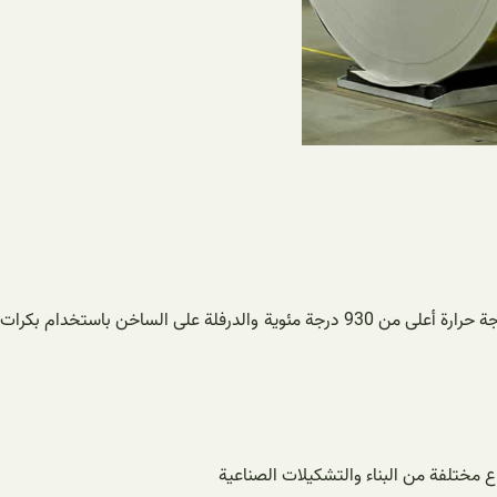
الأقسام ولكل منها استخدامات عديدة، فالصفائح السوداء هي نوع من الألواح الفولاذية التي يتم الحصول عليها عن طريق صهر سبائك الصلب عند درجة حرارة أعلى من 930 درجة مئوية والدرفلة على الساخن باستخدام بكرات
 مختلفة من البناء والتشكيلات الصناعية