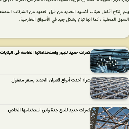
يتم إنتاج أفضل عينات أكسيد الحديد من قبل العديد من الشركات المصنعة 
السوق المحلية ، كما أنها تباع بشكل جيد في الأسواق الخارجية.
كمرات حدید للبیع واستخداماتها الخاصه فی البنایات ا
شراء أحدث أنواع قضبان الحدید بسعر معقول
کمرات حدید للبیع جدة واين استخدامها الخاص