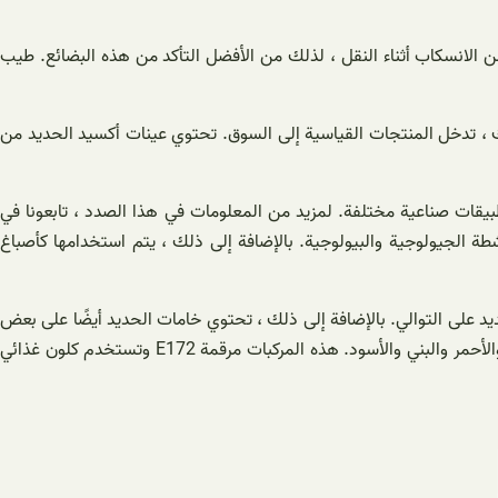
 الانسكاب أثناء النقل ، لذلك من الأفضل التأكد من هذه البضائع. طيب
لك ، تدخل المنتجات القياسية إلى السوق. تحتوي عينات أكسيد الحديد من
طبيقات صناعية مختلفة. لمزيد من المعلومات في هذا الصدد ، تابعونا في
ة الجيولوجية والبيولوجية. بالإضافة إلى ذلك ، يتم استخدامها كأصباغ
يل هذه المكونات من شكل إلى آخر بشكل أساسي بواسطة الأنواع البكتيرية. تحتوي هذه المواد على 70٪ و 72٪ من الحديد على التوالي. بالإضافة إلى ذلك ، تحتوي خامات الحديد أيضًا على بعض
أكسيد الحديد. أكاسيد الحديد هي أصباغ غير مكلفة ومتينة في الدهانات والطلاء والخرسانة الملونة. الألوان الشائعة المتاحة هي الأصفر والبرتقالي والأحمر والبني والأسود. هذه المركبات مرقمة E172 وتستخدم كلون غذائي