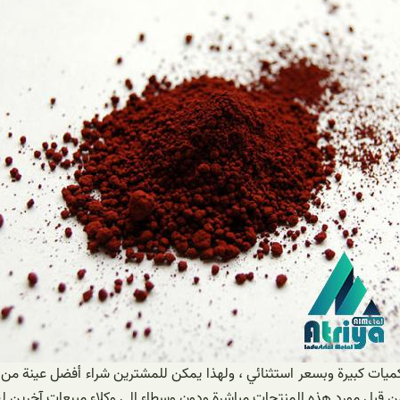
كميات كبيرة وبسعر استثنائي ، ولهذا يمكن للمشترين شراء أفضل عينة 
ى من قبل مورد هذه المنتجات مباشرة ودون وسطاء إلى وكلاء مبيعات آخرين 