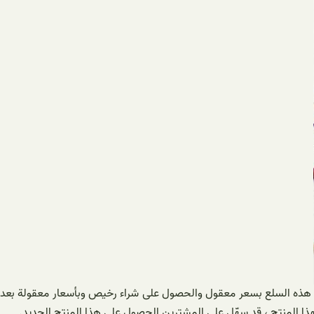
من هذه السلع بسعر معقول والحصول على شراء رخيص وبأسعار معقولة بعد
لهذا المنتج ، قد سهّل على المشترين الحصول على هذا المنتج الجديد.