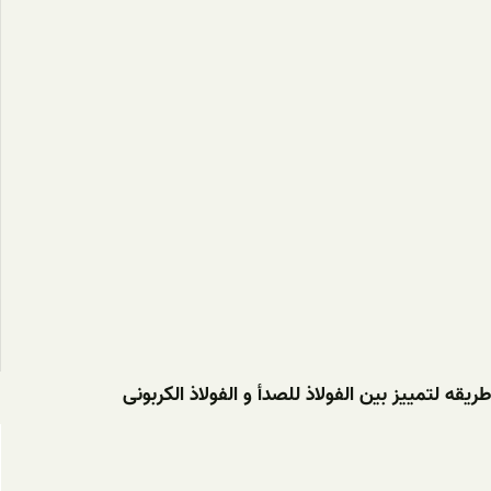
طریقه لتمییز بین الفولاذ للصدأ و الفولاذ الکربونی