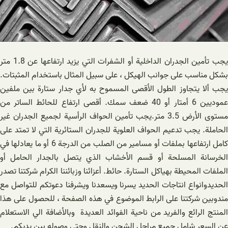
يجب تأمين الجدران الداخلية أو الشفرات التي يزيد ارتفاعها عن 1.8 متر
بشكل مناسب على جوانب الهيكل ، على سبيل المثال باستخدام المثبتات.
يجب ألا يتجاوز الطول الأقصى المسموح به لأي جدار ستارة بين ملفين
عموديين 6 أمتار أو 40 ضعف سمك. أقصى ارتفاع للحائط الساتر من
مستوى الأرض 3.5 متر.يجب تأمين الحواف الرأسية لجميع الجدران غير
الحاملة. يجب تدعيم الحواف العلوية للجدران الستائرية التي لا تمتد على
كامل ارتفاعها بملفات أو مسامير من الصلب من الدرجة 6 أو ما يعادلها في
الخرسانة المسلحة أو قسم الأخشاب الذي يتصل بالجدار الحامل أو
الملفات المحيطة بهياكل الستارة. حائط. أعزائنا وزبائننا الكرام شرکتنا تصدر
الحدیدوانواع انتاجات الحدید يسرنا ويسعدنا ويشرفنا دعوتكم للتواصل مع
مندوبين شركتنا على الرابط الموضوع في هذه الصفحة ، للحصول على هذا
المنتج الرائع والفريد من ناحية الفوائد العديدة وبالأضافة الي الاستعلام
عن السعر شامل جميع مراحل الشحن والنقل وحتي وصوله بين يديكم.