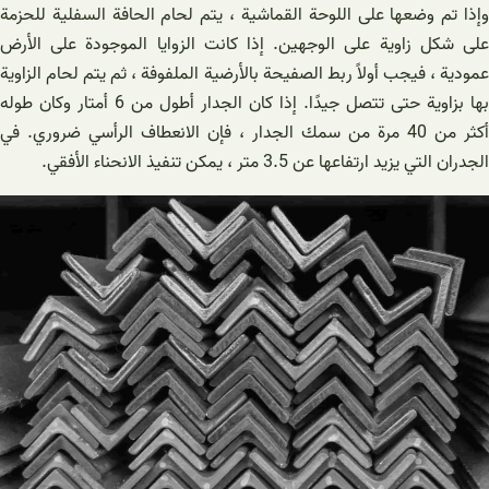
وإذا تم وضعها على اللوحة القماشية ، يتم لحام الحافة السفلية للحزمة
على شكل زاوية على الوجهين. إذا كانت الزوايا الموجودة على الأرض
عمودية ، فيجب أولاً ربط الصفيحة بالأرضية الملفوفة ، ثم يتم لحام الزاوية
بها بزاوية حتى تتصل جيدًا. إذا كان الجدار أطول من 6 أمتار وكان طوله
أكثر من 40 مرة من سمك الجدار ، فإن الانعطاف الرأسي ضروري. في
الجدران التي يزيد ارتفاعها عن 3.5 متر ، يمكن تنفيذ الانحناء الأفقي.