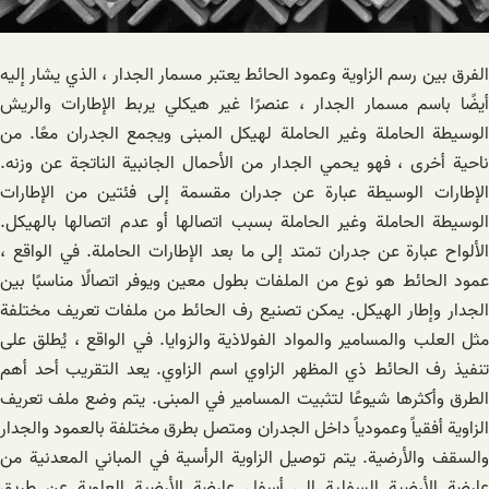
الفرق بين رسم الزاوية وعمود الحائط يعتبر مسمار الجدار ، الذي يشار إليه
أيضًا باسم مسمار الجدار ، عنصرًا غير هيكلي يربط الإطارات والريش
الوسيطة الحاملة وغير الحاملة لهيكل المبنى ويجمع الجدران معًا. من
ناحية أخرى ، فهو يحمي الجدار من الأحمال الجانبية الناتجة عن وزنه.
الإطارات الوسيطة عبارة عن جدران مقسمة إلى فئتين من الإطارات
الوسيطة الحاملة وغير الحاملة بسبب اتصالها أو عدم اتصالها بالهيكل.
الألواح عبارة عن جدران تمتد إلى ما بعد الإطارات الحاملة. في الواقع ،
عمود الحائط هو نوع من الملفات بطول معين ويوفر اتصالًا مناسبًا بين
الجدار وإطار الهيكل. يمكن تصنيع رف الحائط من ملفات تعريف مختلفة
مثل العلب والمسامير والمواد الفولاذية والزوايا. في الواقع ، يُطلق على
تنفيذ رف الحائط ذي المظهر الزاوي اسم الزاوي. يعد التقريب أحد أهم
الطرق وأكثرها شيوعًا لتثبيت المسامير في المبنى. يتم وضع ملف تعريف
الزاوية أفقياً وعمودياً داخل الجدران ومتصل بطرق مختلفة بالعمود والجدار
والسقف والأرضية. يتم توصيل الزاوية الرأسية في المباني المعدنية من
عارضة الأرضية السفلية إلى أسفل عارضة الأرضية العلوية عن طريق