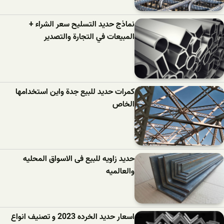
نماذج حدید التسلیح سعر الشراء +
المبيعات في التجارة والتصدير
کمرات حدید للبیع جدة واين استخدامها
الخاص
حدید زاویه للبیع فی الاسواق المحلیه
والعالمیه
اسعار حدید الخرده 2023 و تصنیف انواع