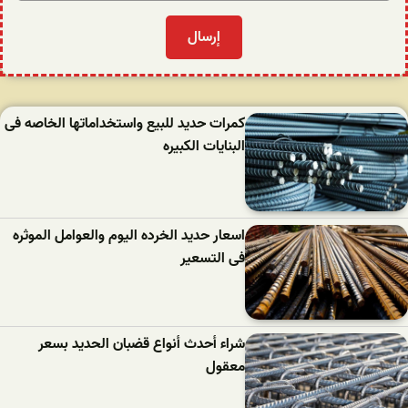
كمرات حدید للبیع واستخداماتها الخاصه فی
البنایات الکبیره
اسعار حدید الخرده الیوم والعوامل الموثره
فی التسعیر
شراء أحدث أنواع قضبان الحدید بسعر
معقول