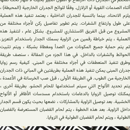
أثناء الصدمات القوية أو الزلازل. وفقًا للوائح الجدران الخارجية (المحيطة) ،
يلزم الانحناء. بينما بالنسبة للجدران الداخلية ، يعتمد تنفيذ هذه العملية
على طول وارتفاع الشفرات. يتم تطوير تفاصيل ركن لأجزاء مختلفة من
المشروع من قبل الفريق الاستشاري للمشروع. بشكل عام ، لتنفيذ هذه
العملية ، يتم خياطة رقمين من الزاوية بسمك الجدار باستخدام التعزيز.
ثم يتم حماية جميع المكونات من الصدأ ومغطاة بشبكة ، ويتم تثبيت
الحوائط والشفرات بالداخل. في هذا الجزء من المقالة ، سنصف طريقة
وطرق تنفيذ المنعطفات في أجزاء مختلفة من المبنى. كيفية رسم زوايا
جدران المبنى يمكن تنفيذ هذه العملية بطريقتين في المباني ذات الجدران
الخارجية من الطوب. في الطريقة الأولى ، قبل صب الخرسانة في الأعمدة ،
يتم تحديد الألواح التي سيتم استخدامها للحام الحشو. بطريقة أخرى ،
يمكنك توصيل الزوايا بالدعامات باستخدام مسدسات الأظافر أو الألواح
الخشبية. بعد توصيل الزاوية بالمشاركات ، نضعها بحيث يكون قسم الجدار
داخل الزاوية. بعد هذه الخطوة ، يتم لحام القضبان المستعرضة بالقضبان
الطولية ، ويتم لحام القضبان الطولية في الزوايا.