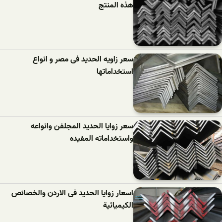
هذه المنتج
سعر زاویه الحدید فی مصر و انواع
استخداماتها
سعر زوایا الحدید المجلفن وانواعه
واستخداماته المفیده
اسعار زوایا الحدید فی الاردن والخصائص
الكيميائية