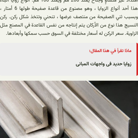
امتداد غير متساوٍ وجناح يمتد 200 مم ويمتد 100 مم. أنواع زوايا البناء
هذا أحد أنواع الزوايا ، وهو مصنوع من قاعدة صفيحة طولها 6 أمتار ،
وبسبب ثني الصفيحة من منتصف عرضها ، تنحني وتتخذ شكل ركن. ركن
النسيج هذا نوع من الأركان يتم إنتاجه من نفس القاعدة في المصنع مثل
الزاوية. سعر الركن له أسعار مختلفة في السوق حسب سمكها وأبعادها.
ماذا تقرأ في هذا المقال:
زوایا حدید فی واجهات المبانی