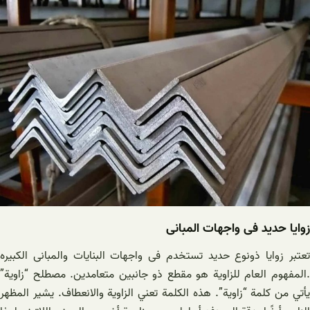
زوایا حدید فی واجهات المبانی
تعتبر زوایا ذونوع حدید تستخدم فی واجهات البنایات والمبانی الکبیره
.المفهوم العام للزاوية هو مقطع ذو جانبين متعامدين. مصطلح “زاوية”
يأتي من كلمة “زاوية”. هذه الكلمة تعني الزاوية والانعطاف. يشير المظهر