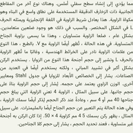
مما يؤدي إلى إنشاء سطح سفلي أملس. وهناك نوع آخر من المقاطع
الجانبية ذات الزخارف الدقيقة المستخدمة على نطاق واسع في البناء وهو
مكواة الزاوية. هذا يعادل شريط الزاوية في اللغة الإنجليزية ويمثله الحرف
L في الشكل المختصر. والسبب في ذلك هو وجود ضلعين متعامدين.
بشكل عام ، ضلعا الزاوية متساويان ، وهذا ما يسمى بزاوية الجناح
المتساوية. في هذه الحالة ، تُظهر أيضًا الزاوية مع V. بالطبع ، هذا النوع
من علامات الزاوية نادر على الخرائط الهندسية ، وغالبًا ما تُظهر الزاوية
بالحرف L وتشير إلى حجم أجنحة هذا النوع من الزوايا . يستخدم الركن
بشكل أكبر في تشييد المباني ، ولكنه يستخدم أيضًا في العديد من
الصناعات. يشار إلى الخصائص الأبعاد للزوايا في جدول Stahl ومعايير
أخرى. الوزن الزاوي يعتمد على حجمه. يُشار إلى حجم الزاوية بناءً على
حجم جانبها. على سبيل المثال ، الزاوية 4 تعني الزاوية التي يبلغ حجم
جناحها 40 مم أو 4 سم ، وعادةً عند ذكر الحجم يُذكر أيضًا سمك الزاوية ،
وفي هذه الحالة يتم التعبير عن حجم الجناح أيضًا بالمليمترات. على سبيل
المثال ، يظهر ركن بسمك 5 4 مم كزاوية 4 × 50. إذا كان الركن به أجنحة
غير متساوية ، فعند تحديد الحجم ، يشار إلى حجم كلا الجناحين.