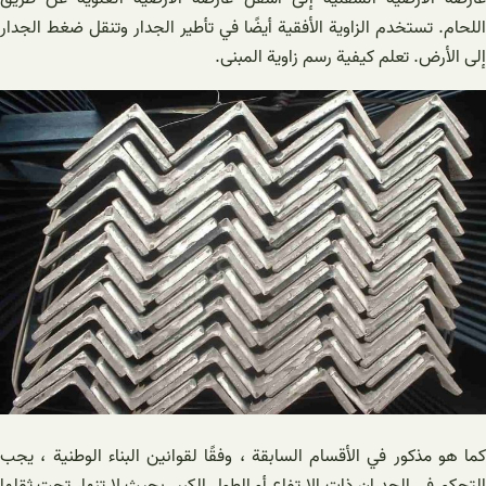
اللحام. تستخدم الزاوية الأفقية أيضًا في تأطير الجدار وتنقل ضغط الجدار
إلى الأرض. تعلم كيفية رسم زاوية المبنى.
كما هو مذكور في الأقسام السابقة ، وفقًا لقوانين البناء الوطنية ، يجب
التحكم في الجدران ذات الارتفاع أو الطول الكبير بحيث لا تنهار تحت ثقلها