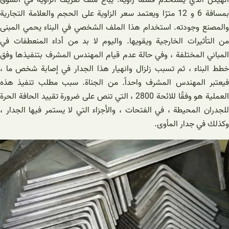
الهيكل الذي يستخدم قسمًا زاوية. يباع ملف تعريف الزاوية في السوق
بمسافة 6 و 12 مترًا ويعتمد سعر الزاوية على الحجم والعلامة التجارية
والمصنع وجودته. استخدام هذا الملف الشخصي في البناء يحمي المبنى
من التأثيرات الخارجية ويقويها. واليوم لا بد من أداء المنعطفات في
المباني المختلفة ، وفي حالة عدم قيام المهندس المشرف بتنفيذها وفق
خطط البناء ، ثم تسبب زلزال وانهيار هذا الجدار في إصابة شخص ما ،
فيعتبر المهندس المشرف واحداً. من الجناة. سبب مطلب تنفيذ هذه
العملية هو وفقًا للائحة 2800 ، التي تنص على ضرورة تقييد الحافة الحرة
للجدران المحيطة ، في الفتحات ، والأجزاء التي لا يستمر فيها الجدار ،
وكذلك في جدار المأوى.