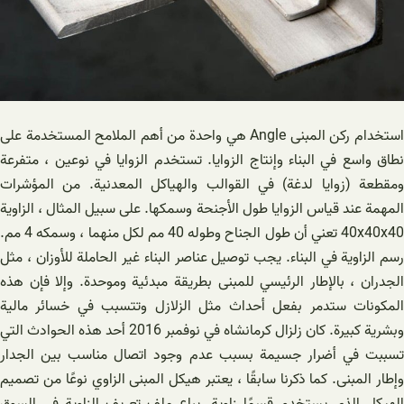
استخدام ركن المبنى Angle هي واحدة من أهم الملامح المستخدمة على
نطاق واسع في البناء وإنتاج الزوايا. تستخدم الزوايا في نوعين ، متفرعة
ومقطعة (زوايا لدغة) في القوالب والهياكل المعدنية. من المؤشرات
المهمة عند قياس الزوايا طول الأجنحة وسمكها. على سبيل المثال ، الزاوية
40x40x40 تعني أن طول الجناح وطوله 40 مم لكل منهما ، وسمكه 4 مم.
رسم الزاوية في البناء. يجب توصيل عناصر البناء غير الحاملة للأوزان ، مثل
الجدران ، بالإطار الرئيسي للمبنى بطريقة مبدئية وموحدة. وإلا فإن هذه
المكونات ستدمر بفعل أحداث مثل الزلازل وتتسبب في خسائر مالية
وبشرية كبيرة. كان زلزال كرمانشاه في نوفمبر 2016 أحد هذه الحوادث التي
تسببت في أضرار جسيمة بسبب عدم وجود اتصال مناسب بين الجدار
وإطار المبنى. كما ذكرنا سابقًا ، يعتبر هيكل المبنى الزاوي نوعًا من تصميم