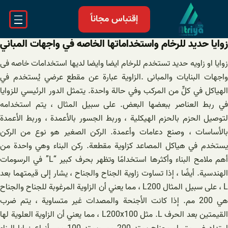
خطى
إقتباس مجاناً
لى
لمحتوى
زوایا حدید للرخام واستخداماتها الخاصه في واجهات المباني
زوایا او زاویه حدید تستخدم للرخام ایضا وایضا لدیها استخدامات خاصه فی
واجهات البنایات والمبانی .الزاوية عبارة عن مقطع عرضي يُستخدم في
الهياكل في كلٍّ من المركب وفي حالة واحدة. يتمثل الدور الرئيسي للزوايا
في ربط العناصر ببعضها البعض. على سبيل المثال ، يتم استخدامه
لتوصيل الحزم بالحزم الهيكلية ، وربط الجسور بالأعمدة ، وربط الأعمدة
بالأساسات ، وصنع دعامات وأعمدة. الركن الصغير هو نوع من الركن
يستخدم في هياكل المصاعد كزاوية مقطعة. ركن البناء وهي واحدة من
أهم ملامح البناء وأكثرها استخدامًا وتظهر بحرف كبير “L” في الرسومات
الهندسية. أيضًا ، إذا تساوت زاوية الجناح والجناح ، يشار إلى قيمتهما بعد
L ، على سبيل المثال L200 ، مما يعني أن الزاوية المرغوبة للجناح والجناح
هي 200 مم. إذا كانت الأجنحة والمصدات غير متساوية ، يتم ضرب
القيمتين بعد الحرف L. مثل L200x100 ، مما يعني أن الزاوية العلوية لها