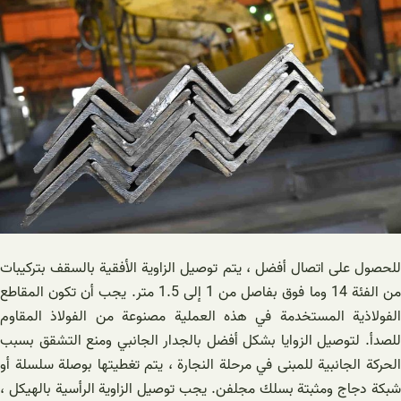
للحصول على اتصال أفضل ، يتم توصيل الزاوية الأفقية بالسقف بتركيبات
من الفئة 14 وما فوق بفاصل من 1 إلى 1.5 متر. يجب أن تكون المقاطع
الفولاذية المستخدمة في هذه العملية مصنوعة من الفولاذ المقاوم
للصدأ. لتوصيل الزوايا بشكل أفضل بالجدار الجانبي ومنع التشقق بسبب
الحركة الجانبية للمبنى في مرحلة النجارة ، يتم تغطيتها بوصلة سلسلة أو
شبكة دجاج ومثبتة بسلك مجلفن. يجب توصيل الزاوية الرأسية بالهيكل ،