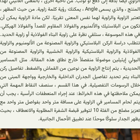
الزاوي أيضًا بدقة إلى دفع أو لولب. من ناحية أخرى ، بالمعنى اللاتيني لهذا
المنتج ، والذي يسمى Angle ، يمكنك رؤية كلمة زاوية. من حيث المظهر ،
تعتبر الزاوية والزاوية لهما نفس المعنى تقريبًا. لكن مادة الزاوية يمكن أن
تكون من البلاستيك والألمنيوم والفولاذ المقاوم للصدأ والفولاذ الهيكلي.
في هذه الموسوعة ، سنلقي نظرة على زاوية البناء الفولاذية أو زاوية الحديد.
تتطلب دراسة الركن البلاستيكي والزاوية المصنوعة من الألومنيوم والزاوية
الفولاذية والزاوية البلاستيكية والزاوية الخشبية والزاوية المصنوعة من
البولي إيثيلين موضوعًا منفصلاً خارج نطاق هذه المقالة. مثل المسامير
الحديدية ، يتم إنتاج الزاوية من نوعين من القماش والضغط. تفاصيل ركن
البناء يتم تحديد تفاصيل الجدران الداخلية والخارجية وواجهة المبنى من
خلال الرسومات التفصيلية. في هذا القسم ، سنصف النقاط المهمة التي
يمكن ملاحظتها في هذه الخرائط: عند إجراء المنعطفات الرأسية ، يجب أن
يتم لحام المسامير في الزاوية على مسافة متر واحد بفواصل متر واحد مع
تعزيز مضلع من الفئة 10 لتوفير قبضة الشفرة المطلوبة والانعطاف ، بحيث
يظهر الجدار سلوكًا موحدًا عند تطبيق الأحمال الجانبية.